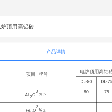
电炉顶用高铝砖
产品详情
电炉顶用高铝
项目
牌号
DL-80
DL-7
3
80
75
≥
AL
O
%
2
3
≤
Fe
O
%