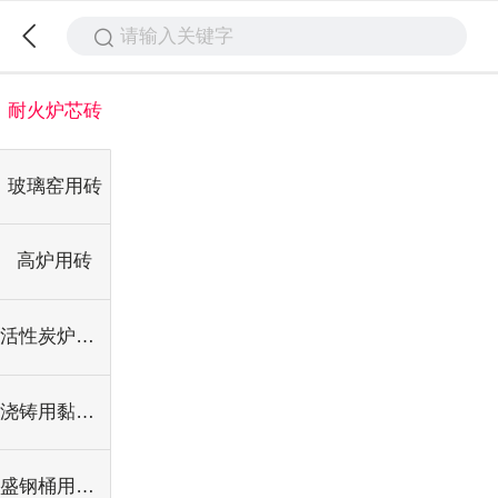
请输入关键字
耐火炉芯砖
玻璃窑用砖
高炉用砖
活性炭炉外墙砖
浇铸用黏土砖
盛钢桶用黏土衬砖